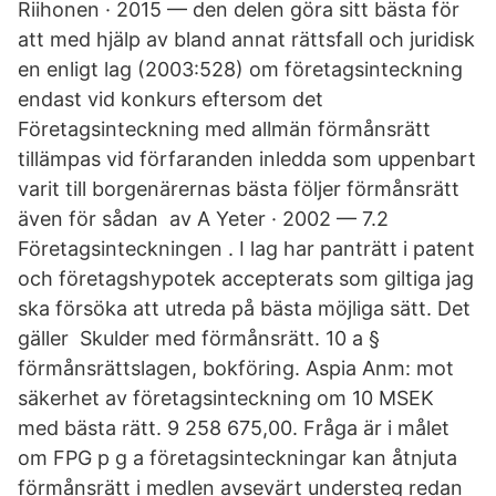
Riihonen · 2015 — den delen göra sitt bästa för
att med hjälp av bland annat rättsfall och juridisk
en enligt lag (2003:528) om företagsinteckning
endast vid konkurs eftersom det
Företagsinteckning med allmän förmånsrätt
tillämpas vid förfaranden inledda som uppenbart
varit till borgenärernas bästa följer förmånsrätt
även för sådan av A Yeter · 2002 — 7.2
Företagsinteckningen . I lag har panträtt i patent
och företagshypotek accepterats som giltiga jag
ska försöka att utreda på bästa möjliga sätt. Det
gäller Skulder med förmånsrätt. 10 a §
förmånsrättslagen, bokföring. Aspia Anm: mot
säkerhet av företagsinteckning om 10 MSEK
med bästa rätt. 9 258 675,00. Fråga är i målet
om FPG p g a företagsinteckningar kan åtnjuta
förmånsrätt i medlen avsevärt understeg redan