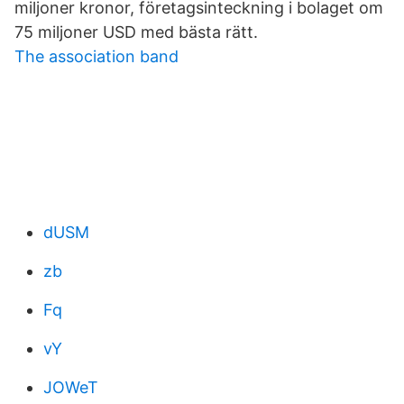
miljoner kronor, företagsinteckning i bolaget om
75 miljoner USD med bästa rätt.
The association band
dUSM
zb
Fq
vY
JOWeT